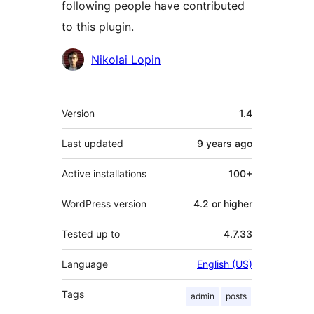
following people have contributed
to this plugin.
Contributors
Nikolai Lopin
Meta
Version
1.4
Last updated
9 years
ago
Active installations
100+
WordPress version
4.2 or higher
Tested up to
4.7.33
Language
English (US)
Tags
admin
posts