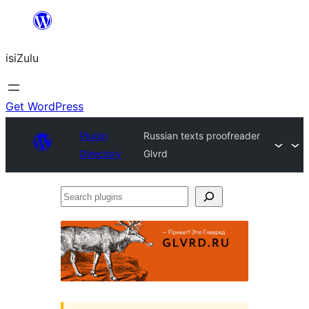
Skip
to
isiZulu
content
Get WordPress
Plugin
Russian texts proofreader
Directory
Glvrd
Search
plugins