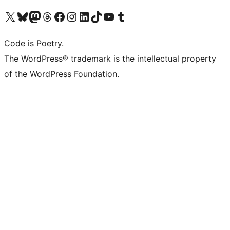
Visit our X (formerly Twitter) account
Visit our Bluesky account
Visit our Mastodon account
Visit our Threads account
Visit our Facebook page
Visit our Instagram account
Visit our LinkedIn account
Visit our TikTok account
Visit our YouTube channel
Visit our Tumblr account
Code is Poetry.
The WordPress® trademark is the intellectual property
of the WordPress Foundation.