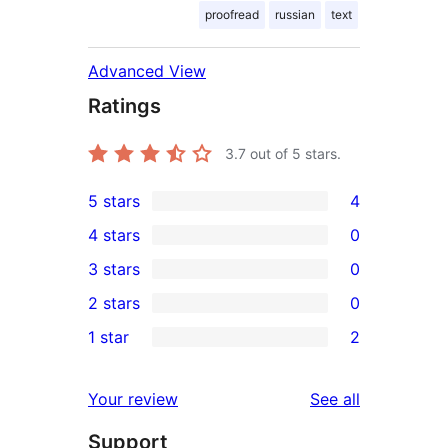
proofread
russian
text
Advanced View
Ratings
3.7
out of 5 stars.
5 stars
4
4
4 stars
0
5-
0
3 stars
0
star
4-
0
2 stars
0
reviews
star
3-
0
1 star
2
reviews
star
2-
2
reviews
star
1-
reviews
Your review
See all
reviews
star
Support
reviews